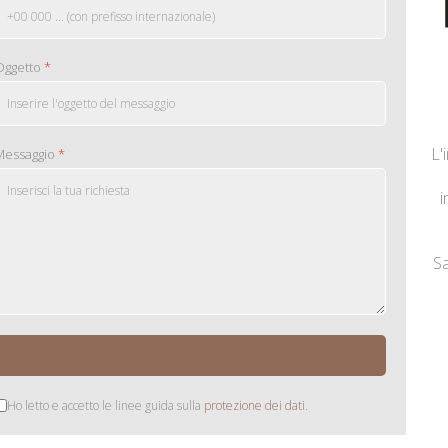
Oggetto
*
L'
Messaggio
*
i
S
Inviare
Ho letto e accetto le linee guida sulla
protezione dei dati
.