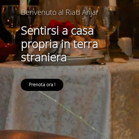
Benvenuto al Riad Anjar
Sentirsi a casa
propria in terra
straniera
Prenota ora !